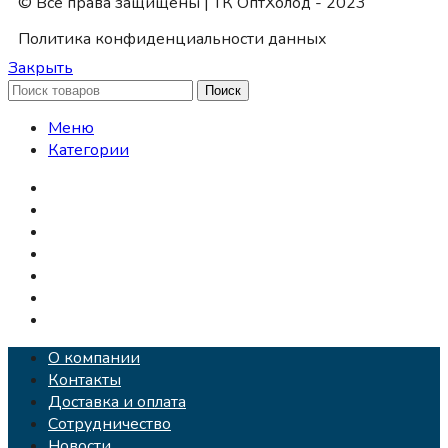
© Все права защищены | ТК ОптХолод - 2023
Политика конфиденциальности данных
Закрыть
Поиск
Меню
Категории
Заморож. ягоды
Заморож. фрукты
Заморож. грибы
Заморож. овощи
Картофель фри
Белорусское мороженое
Полуфабрикаты
О компании
Контакты
Доставка и оплата
Сотрудничество
Новости