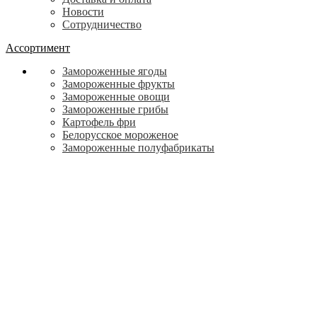
Новости
Сотрудничество
Ассортимент
Замороженные ягоды
Замороженные фрукты
Замороженные овощи
Замороженные грибы
Картофель фри
Белорусское мороженое
Замороженные полуфабрикаты