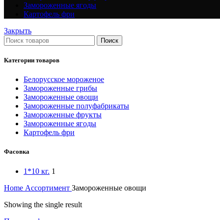
Замороженные ягоды
Картофель фри
Закрыть
Поиск
Категории товаров
Белорусское мороженое
Замороженные грибы
Замороженные овощи
Замороженные полуфабрикаты
Замороженные фрукты
Замороженные ягоды
Картофель фри
Фасовка
1*10 кг.
1
Home
Ассортимент
Замороженные овощи
Showing the single result