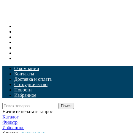
Заморож. ягоды
Заморож. фрукты
Заморож. грибы
Заморож. овощи
Картофель фри
Белорусское мороженое
Полуфабрикаты
О компании
Контакты
Доставка и оплата
Сотрудничество
Новости
Избранное
Поиск
Начните печатать запрос
Каталог
Фильтр
Избранное
Заказать
продукцию: